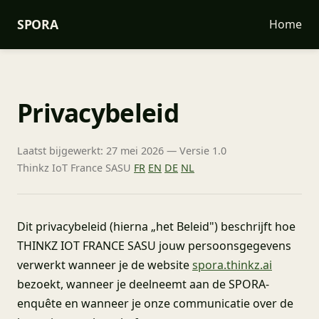
SPORA
Home
Privacybeleid
Laatst bijgewerkt: 27 mei 2026 — Versie 1.0
Thinkz IoT France SASU
FR
EN
DE
NL
Dit privacybeleid (hierna „het Beleid") beschrijft hoe
THINKZ IOT FRANCE SASU jouw persoonsgegevens
verwerkt wanneer je de website
spora.thinkz.ai
bezoekt, wanneer je deelneemt aan de SPORA-
enquête en wanneer je onze communicatie over de